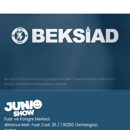
Bu fuar 5174 sayılı kanun gereğince TOBB (Türkiye Odalar ve Borsalar
Birliği) denetiminde düzenlenmektedir.
Fuar ve Kongre Merkezi
Altınova Mah. Fuar Cad. 25 / 1 16250 Osmangazi,