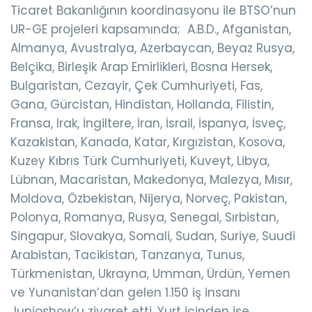
Ticaret Bakanlığının koordinasyonu ile BTSO’nun
UR-GE projeleri kapsamında; A.B.D., Afganistan,
Almanya, Avustralya, Azerbaycan, Beyaz Rusya,
Belçika, Birleşik Arap Emirlikleri, Bosna Hersek,
Bulgaristan, Cezayir, Çek Cumhuriyeti, Fas,
Gana, Gürcistan, Hindistan, Hollanda, Filistin,
Fransa, Irak, İngiltere, İran, İsrail, İspanya, İsveç,
Kazakistan, Kanada, Katar, Kırgızistan, Kosova,
Kuzey Kıbrıs Türk Cumhuriyeti, Kuveyt, Libya,
Lübnan, Macaristan, Makedonya, Malezya, Mısır,
Moldova, Özbekistan, Nijerya, Norveç, Pakistan,
Polonya, Romanya, Rusya, Senegal, Sırbistan,
Singapur, Slovakya, Somali, Sudan, Suriye, Suudi
Arabistan, Tacikistan, Tanzanya, Tunus,
Türkmenistan, Ukrayna, Umman, Ürdün, Yemen
ve Yunanistan’dan gelen 1.150 iş insanı
Junioshow’u ziyaret etti. Yurt içinden ise