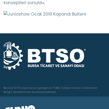
konseptleri sunuldu.
Bu fuar 5174 sayılı kanun gereğince TOBB (Türkiye Odalar ve Borsalar
Birliği) denetiminde düzenlenmektedir.