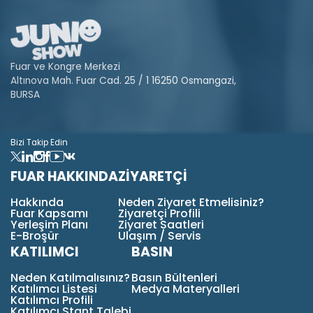
Fuar ve Kongre Merkezi
Altınova Mah. Fuar Cad. 25 / 1 16250 Osmangazi,
BURSA
Bizi Takip Edin
FUAR HAKKINDA
ZİYARETÇİ
Hakkında
Neden Ziyaret Etmelisiniz?
Fuar Kapsamı
Ziyaretçi Profili
Yerleşim Planı
Ziyaret Saatleri
E-Broşür
Ulaşım / Servis
KATILIMCI
BASIN
Neden Katılmalısınız?
Basın Bültenleri
Katılımcı Listesi
Medya Materyalleri
Katılımcı Profili
Katılımcı Stant Talebi