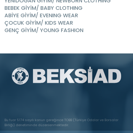
YENİDOĞAN GİYİM/ NEWBORN CLOTHING
BEBEK GİYİM/ BABY CLOTHING
ABİYE GİYİM/ EVENING WEAR
ÇOCUK GİYİM/ KIDS WEAR
GENÇ GİYİM/ YOUNG FASHION
Bu fuar 5174 sayılı kanun gereğince TOBB (Türkiye Odalar ve Borsalar
Birliği) denetiminde düzenlenmektedir.