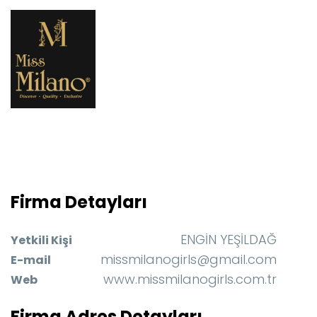
Firma Detayları
ENGİN YEŞİLDAĞ
Yetkili Kişi
missmilanogirls@gmail.com
E-mail
www.missmilanogirls.com.tr
Web
Firma Adres Detayları