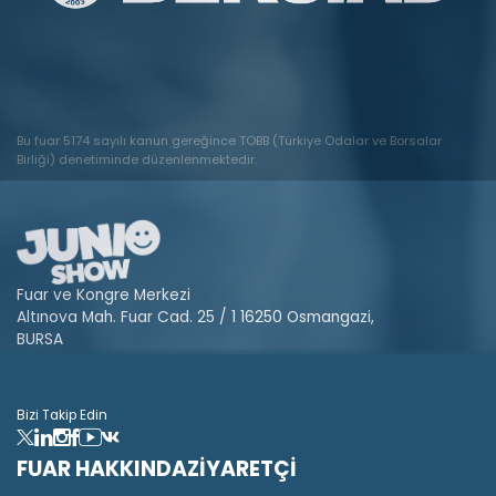
Bu fuar 5174 sayılı kanun gereğince TOBB (Türkiye Odalar ve Borsalar
Birliği) denetiminde düzenlenmektedir.
Fuar ve Kongre Merkezi
Altınova Mah. Fuar Cad. 25 / 1 16250 Osmangazi,
BURSA
Bizi Takip Edin
FUAR HAKKINDA
ZİYARETÇİ