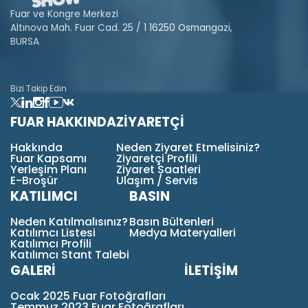
Fuar ve Kongre Merkezi
Altınova Mah. Fuar Cad. 25 / 1 16250 Osmangazi,
BURSA
Bizi Takip Edin
FUAR HAKKINDA
ZİYARETÇİ
Hakkında
Neden Ziyaret Etmelisiniz?
Fuar Kapsamı
Ziyaretçi Profili
Yerleşim Planı
Ziyaret Saatleri
E-Broşür
Ulaşım / Servis
KATILIMCI
BASIN
Neden Katılmalısınız?
Basın Bültenleri
Katılımcı Listesi
Medya Materyalleri
Katılımcı Profili
Katılımcı Stant Talebi
GALERİ
İLETİŞİM
Ocak 2025 Fuar Fotoğrafları
Temmuz 2023 Fuar Fotoğrafları