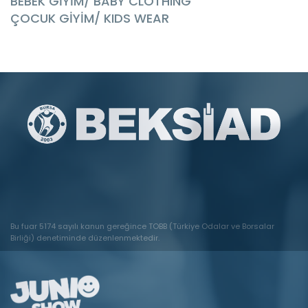
BEBEK GİYİM/ BABY CLOTHING
ÇOCUK GİYİM/ KIDS WEAR
Bu fuar 5174 sayılı kanun gereğince TOBB (Türkiye Odalar ve Borsalar
Birliği) denetiminde düzenlenmektedir.