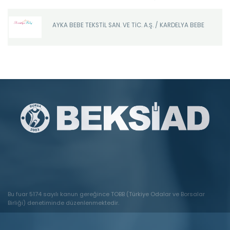
AYKA BEBE TEKSTİL SAN. VE TİC. A.Ş. / KARDELYA BEBE
Bu fuar 5174 sayılı kanun gereğince TOBB (Türkiye Odalar ve Borsalar
Birliği) denetiminde düzenlenmektedir.