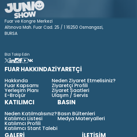
Fuar ve Kongre Merkezi
Altınova Mah. Fuar Cad. 25 / 1 16250 Osmangazi,
BURSA
Bizi Takip Edin
FUAR HAKKINDA
ZİYARETÇİ
Hakkında
Neden Ziyaret Etmelisiniz?
Fuar Kapsamı
Ziyaretçi Profili
Yerleşim Planı
Ziyaret Saatleri
E-Broşür
Ulaşım / Servis
KATILIMCI
BASIN
Neden Katılmalısınız?
Basın Bültenleri
Katılımcı Listesi
Medya Materyalleri
Katılımcı Profili
Katılımcı Stant Talebi
GALERİ
İLETİŞİM