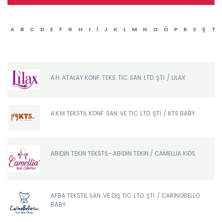
A
B
C
D
E
F
G
H
I
İ
J
K
L
M
N
O
Ö
P
R
S
Ş
T
A.H. ATALAY KONF. TEKS. TİC. SAN. LTD. ŞTİ. / LİLAX
A.K.M TEKSTİL KONF. SAN. VE TİC. LTD. ŞTİ. / KTS BABY
ABİDİN TEKİN TEKSTİL- ABİDİN TEKİN / CAMELLİA KIDS
AFBA TEKSTİL SAN. VE DIŞ TİC. LTD. ŞTİ. / CARİNOBELLO
BABY