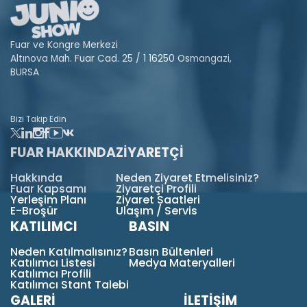
Fuar ve Kongre Merkezi
Altınova Mah. Fuar Cad. 25 / 1 16250 Osmangazi,
BURSA
Bizi Takip Edin
FUAR HAKKINDA
ZİYARETÇİ
Hakkında
Neden Ziyaret Etmelisiniz?
Fuar Kapsamı
Ziyaretçi Profili
Yerleşim Planı
Ziyaret Saatleri
E-Broşür
Ulaşım / Servis
KATILIMCI
BASIN
Neden Katılmalısınız?
Basın Bültenleri
Katılımcı Listesi
Medya Materyalleri
Katılımcı Profili
Katılımcı Stant Talebi
GALERİ
İLETİŞİM