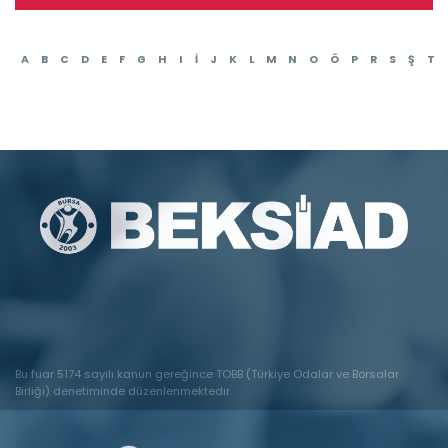
A
B
C
D
E
F
G
H
I
İ
J
K
L
M
N
O
Ö
P
R
S
Ş
T
Bu fuar 5174 sayılı kanun gereğince TOBB (Türkiye Odalar ve Borsalar
Birliği) denetiminde düzenlenmektedir.