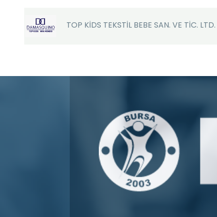
TOP KİDS TEKSTİL BEBE SAN. VE TİC. LTD. 