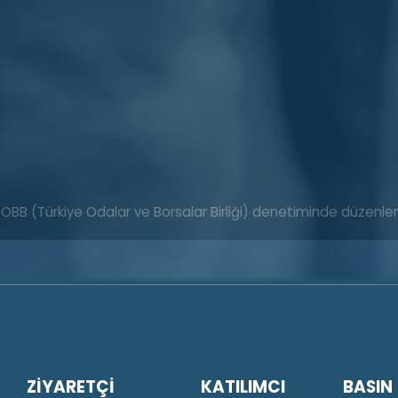
TOBB (Türkiye Odalar ve Borsalar Birliği) denetiminde düzenl
ZİYARETÇİ
KATILIMCI
BASIN