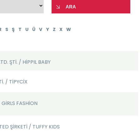
ARA
R
S
Ş
T
U
Ü
V
Y
Z
X
W
D. ŞTİ. / HİPPIL BABY
İ. / TİPYCİX
DO GİRLS FASHİON
ED ŞİRKETİ / TUFFY KIDS