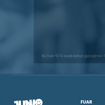
Bu fuar 5174 sayılı kanun gereğince 
FUAR