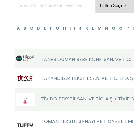
A
B
C
D
E
F
G
H
I
İ
J
K
L
M
N
O
Ö
P
TANER DUMAN BEBE KONF. SAN. VE TİC. LT
TAPANCILAR TEKSTİL SAN. VE. TİC. LTD. ŞT
TİVİDO TEKSTİL SAN. VE TİC. A.Ş. / TİVİ
TOMAN TEKSTİL SANAYİ VE TİCARET LİMİT