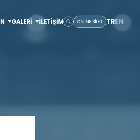
TR
EN
IN
GALERİ
İLETİŞİM
ONLİNE BİLET