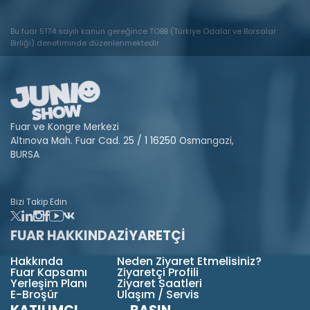
Bu fuar 5174 sayılı kanun gereğince TOBB (Türkiye Odalar ve Borsalar
Birliği) denetiminde düzenlenmektedir.
Fuar ve Kongre Merkezi
Altınova Mah. Fuar Cad. 25 / 1 16250 Osmangazi,
BURSA
Bizi Takip Edin
FUAR HAKKINDA
ZİYARETÇİ
Hakkında
Neden Ziyaret Etmelisiniz?
Fuar Kapsamı
Ziyaretçi Profili
Yerleşim Planı
Ziyaret Saatleri
E-Broşür
Ulaşım / Servis