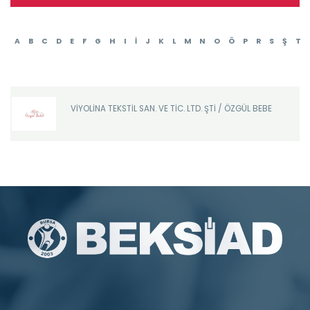
A
B
C
D
E
F
G
H
I
İ
J
K
L
M
N
O
Ö
P
R
S
Ş
T
VİYOLİNA TEKSTİL SAN. VE TİC. LTD. ŞTİ / ÖZGÜL BEBE