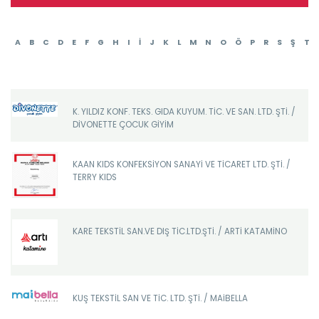
A
B
C
D
E
F
G
H
I
İ
J
K
L
M
N
O
Ö
P
R
S
Ş
T
K. YILDIZ KONF. TEKS. GIDA KUYUM. TİC. VE SAN. LTD. ŞTİ. /
DİVONETTE ÇOCUK GİYİM
KAAN KIDS KONFEKSİYON SANAYİ VE TİCARET LTD. ŞTİ. /
TERRY KIDS
KARE TEKSTİL SAN.VE DIŞ TİC.LTD.ŞTİ. / ARTİ KATAMİNO
KUŞ TEKSTİL SAN VE TİC. LTD. ŞTİ. / MAİBELLA