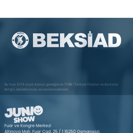
Bu fuar 5174 sayılı kanun gereğince TOBB (Türkiye Odalar ve Borsalar
Birliği) denetiminde düzenlenmektedir.
Fuar ve Kongre Merkezi
Altınova Mah. Fuar Cad. 25 / 1 16250 Osmangazi,