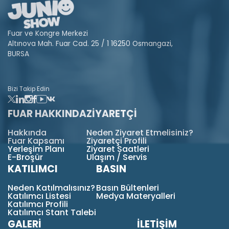
Fuar ve Kongre Merkezi
Altınova Mah. Fuar Cad. 25 / 1 16250 Osmangazi,
BURSA
Bizi Takip Edin
FUAR HAKKINDA
ZİYARETÇİ
Hakkında
Neden Ziyaret Etmelisiniz?
Fuar Kapsamı
Ziyaretçi Profili
Yerleşim Planı
Ziyaret Saatleri
E-Broşür
Ulaşım / Servis
KATILIMCI
BASIN
Neden Katılmalısınız?
Basın Bültenleri
Katılımcı Listesi
Medya Materyalleri
Katılımcı Profili
Katılımcı Stant Talebi
GALERİ
İLETİŞİM