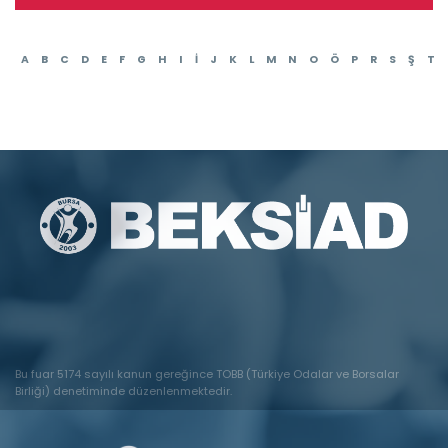
A
B
C
D
E
F
G
H
I
İ
J
K
L
M
N
O
Ö
P
R
S
Ş
T
Bu fuar 5174 sayılı kanun gereğince TOBB (Türkiye Odalar ve Borsalar
Birliği) denetiminde düzenlenmektedir.